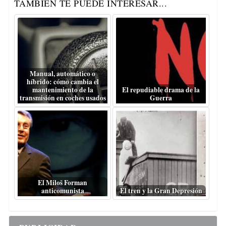
TAMBIÉN TE PUEDE INTERESAR...
Manual, automático o
híbrido: cómo cambia el
mantenimiento de la
El repudiable drama de la
transmisión en coches usados
Guerra
El Miloš Forman
anticomunista
El tren y la Gran Depresión