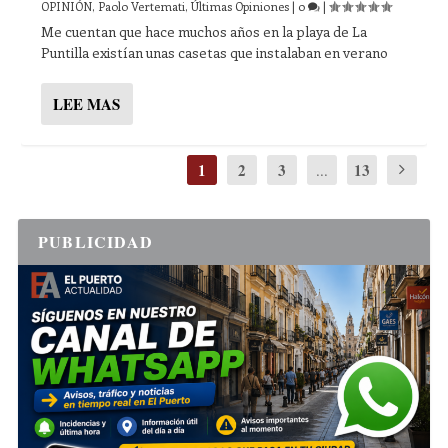
OPINIÓN
,
Paolo Vertemati
,
Últimas Opiniones
|
0
|
Me cuentan que hace muchos años en la playa de La
Puntilla existían unas casetas que instalaban en verano
LEE MAS
1
2
3
13
...
PUBLICIDAD