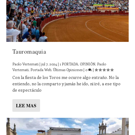
Tauromaquia
Paolo Vertemati
|
jul 7, 2024
|
1 PORTADA
,
OPINIÓN
,
Paolo
Vertemati
,
Portada Web
,
Últimas Opiniones
|
0
|
Con la fiesta de los Toros me ocurre algo extraño. No la
entiendo, no la comparto y jamás he ido, ni iré, a ese tipo
de espectáculo
LEE MAS