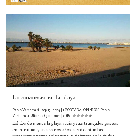
Un amanecer en la playa
Paolo Vertemati
|
sep 15, 2024
|
1 PORTADA
,
OPINIÓN
,
Paolo
Vertemati
,
Últimas Opiniones
|
0
|
Echaba de menos la playa vacía y mis tranquilos paseos,
en mi rutina, y tras varios años, será costumbre
marcharme parte del verano, y disfrutar de la ciudad