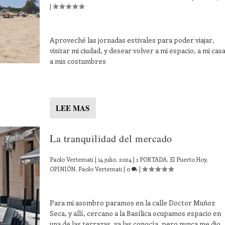
|
Aproveché las jornadas estivales para poder viajar,
visitar mi ciudad, y desear volver a mi espacio, a mi casa
a mis costumbres
LEE MAS
La tranquilidad del mercado
Paolo Vertemati
|
14 julio, 2024
|
1 PORTADA
,
El Puerto Hoy
,
OPINIÓN
,
Paolo Vertemati
|
0
|
Para mi asombro paramos en la calle Doctor Muñoz
Seca, y allí, cercano a la Basílica ocupamos espacio en
una de las terrazas, ya las conocía, pero nunca me dio