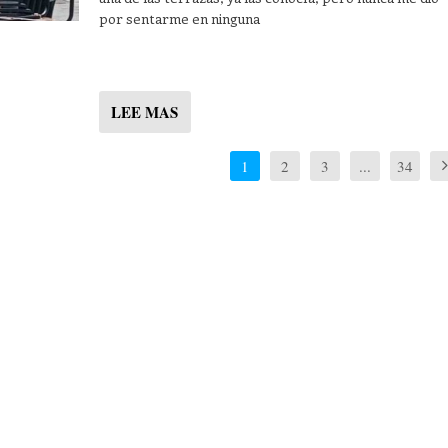
por sentarme en ninguna
LEE MAS
1
2
3
...
34