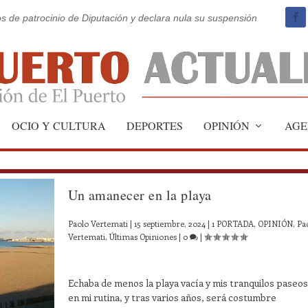
os de patrocinio de Diputación y declara nula su suspensión
OCIO Y CULTURA
DEPORTES
OPINIÓN
AGE
Un amanecer en la playa
Paolo Vertemati
|
15 septiembre, 2024
|
1 PORTADA
,
OPINIÓN
,
Pa
Vertemati
,
Últimas Opiniones
|
0
|
Echaba de menos la playa vacía y mis tranquilos paseos
en mi rutina, y tras varios años, será costumbre