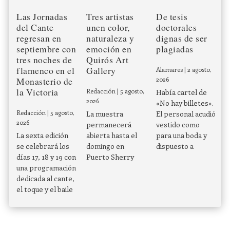
Las Jornadas
Tres artistas
De tesis
del Cante
unen color,
doctorales
regresan en
naturaleza y
dignas de ser
septiembre con
emoción en
plagiadas
tres noches de
Quirós Art
flamenco en el
Gallery
Alamares
|
2 agosto,
Monasterio de
2026
la Victoria
Redacción
|
5 agosto,
Había cartel de
2026
«No hay billetes».
Redacción
|
5 agosto,
La muestra
El personal acudió
2026
permanecerá
vestido como
La sexta edición
abierta hasta el
para una boda y
se celebrará los
domingo en
dispuesto a
días 17, 18 y 19 con
Puerto Sherry
una programación
dedicada al cante,
el toque y el baile