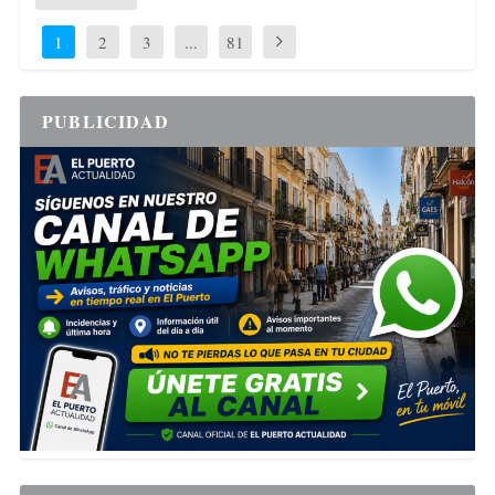
1
2
3
...
81
PUBLICIDAD