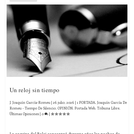
Un reloj sin tiempo
J. Joaquín García-Romeu
|
26 julio, 2026
|
1 PORTADA
,
Joaquín García De
Romeu - Tiempo De Silencio
,
OPINIÓN
,
Portada Web
,
Tribuna Libre
,
Últimas Opiniones
|
0
|
La esquina del Reloj concentró durante años las noches de