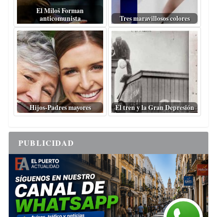
El Miloš Forman
anticomunista
Tres maravillosos colores
Hijos-Padres mayores
El tren y la Gran Depresión
PUBLICIDAD