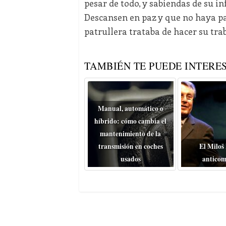
pesar de todo, y sabiendas de su i
Descansen en paz y que no haya p
patrullera trataba de hacer su tra
TAMBIÉN TE PUEDE INTERES
Manual, automático o
híbrido: cómo cambia el
mantenimiento de la
transmisión en coches
El Miloš
usados
anticom