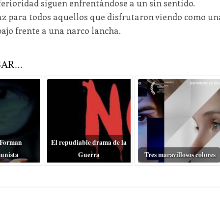
nferioridad siguen enfrentándose a un sin sentido.
az para todos aquellos que disfrutaron viendo como un
bajo frente a una narco lancha.
AR...
 Forman
El repudiable drama de la
unista
Guerra
Tres maravillosos colores