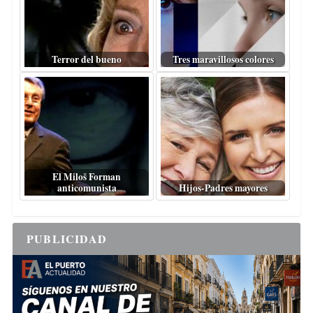
Terror del bueno
Tres maravillosos colores
El Miloš Forman
anticomunista
Hijos-Padres mayores
PUBLICIDAD