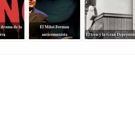
 drama de la
El Miloš Forman
rra
anticomunista
El tren y la Gran Depresión