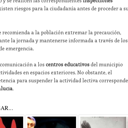
 y se realicen las correspondientes
inspecciones
sten riesgos para la ciudadanía antes de proceder a s
 recomienda a la población extremar la precaución,
urante la jornada y mantenerse informada a través de los
s de emergencia.
a comunicación a los
centros educativos
del municipio
ividades en espacios exteriores. No obstante, el
tencia para suspender la actividad lectiva corresponde
lucía
.
AR...