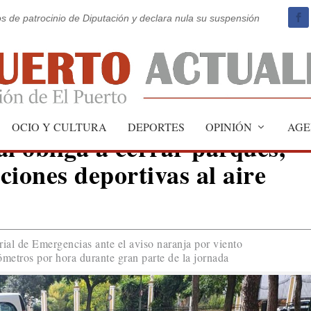
os de patrocinio de Diputación y declara nula su suspensión
OCIO Y CULTURA
DEPORTES
OPINIÓN
AGE
l obliga a cerrar parques,
aciones deportivas al aire
rial de Emergencias ante el aviso naranja por viento
ómetros por hora durante gran parte de la jornada