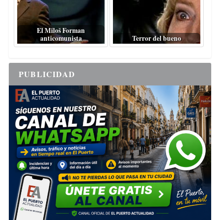
El Miloš Forman
anticomunista
Terror del bueno
PUBLICIDAD