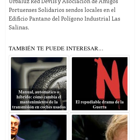
Urbaluz Red Devils y Asociación de Amigos
Portuenses Solidarios sendos locales en el
Edificio Pantano del Polígono Industrial Las
Salinas.
TAMBIÉN TE PUEDE INTERESAR...
Manual, automático o
híbrido: cómo cambia el
mantenimiento de la
El repudiable drama de la
transmisión en coches usados
Guerra