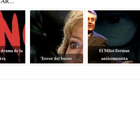
AR...
 drama de la
El Miloš Forman
rra
Terror del bueno
anticomunista