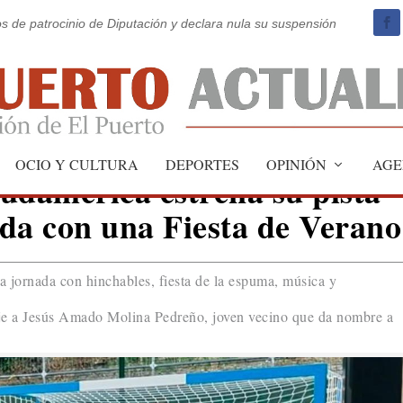
os de patrocinio de Diputación y declara nula su suspensión
OCIO Y CULTURA
DEPORTES
OPINIÓN
AGE
udamérica estrena su pista
da con una Fiesta de Verano
a jornada con hinchables, fiesta de la espuma, música y
je a Jesús Amado Molina Pedreño, joven vecino que da nombre a