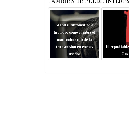
TAMBIÉN TE PUEDE INTERES
Manual, automático o
híbrido: cómo cambia el
mantenimiento de la
transmisión en coches
El repudiable
usados
Gue