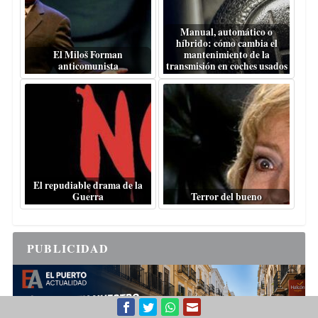
Manual, automático o
híbrido: cómo cambia el
El Miloš Forman
mantenimiento de la
anticomunista
transmisión en coches usados
El repudiable drama de la
Guerra
Terror del bueno
PUBLICIDAD