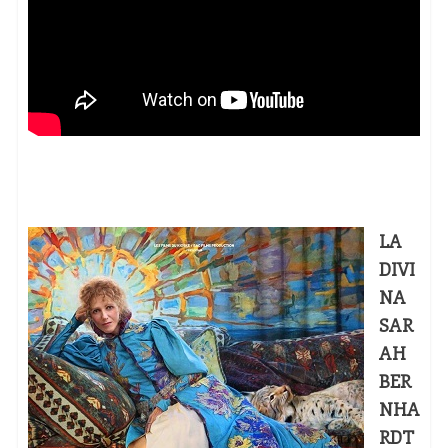
LA
DIVI
NA
SAR
AH
BER
NHA
RDT