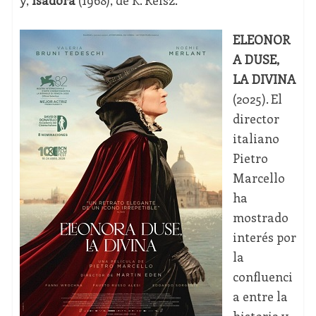
y,
Isadora
(1968), de K. Reisz.
ELEONOR
A DUSE,
LA DIVINA
(2025). El
director
italiano
Pietro
Marcello
ha
mostrado
interés por
la
confluenci
a entre la