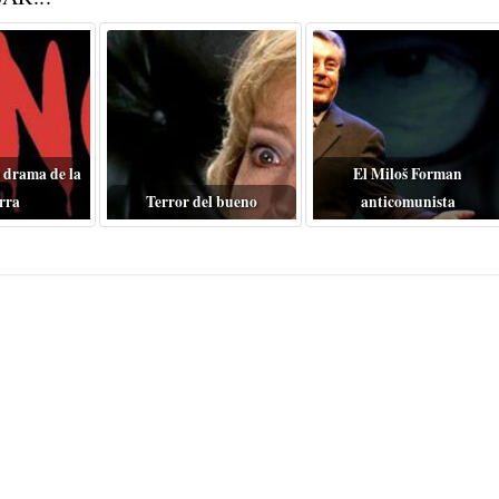
 drama de la
El Miloš Forman
rra
Terror del bueno
anticomunista