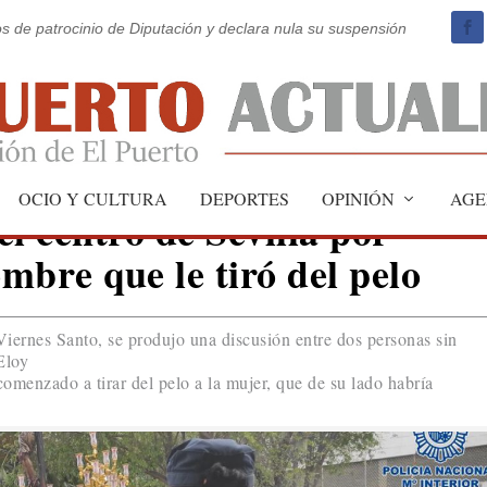
os de patrocinio de Diputación y declara nula su suspensión
OCIO Y CULTURA
DEPORTES
OPINIÓN
AGE
l centro de Sevilla por
mbre que le tiró del pelo
 Viernes Santo, se produjo una discusión entre dos personas sin
Eloy
comenzado a tirar del pelo a la mujer, que de su lado habría