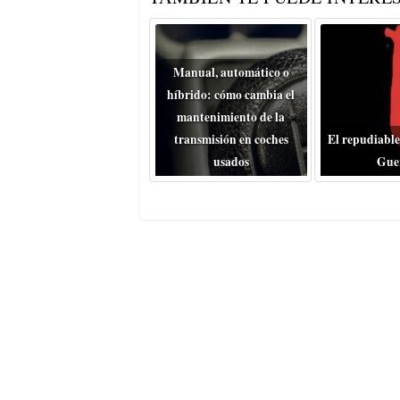
Manual, automático o
híbrido: cómo cambia el
mantenimiento de la
transmisión en coches
El repudiable
usados
Gue