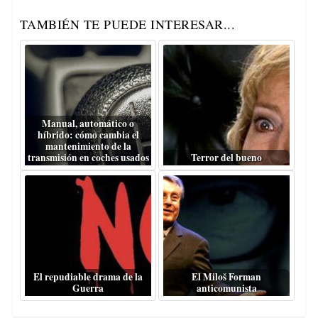
TAMBIÉN TE PUEDE INTERESAR...
Manual, automático o
híbrido: cómo cambia el
mantenimiento de la
transmisión en coches usados
Terror del bueno
El repudiable drama de la
El Miloš Forman
Guerra
anticomunista