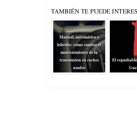
TAMBIÉN TE PUEDE INTERES
Manual, automático o
híbrido: cómo cambia el
mantenimiento de la
transmisión en coches
El repudiable
usados
Gue