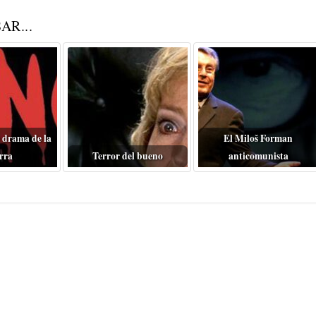
AR...
 drama de la
El Miloš Forman
rra
Terror del bueno
anticomunista