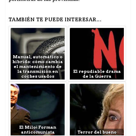
TAMBIÉN TE PUEDE INTERESAR...
Manual, automático o
híbrido: cómo cambia
el mantenimiento de
la transmisión en
El repudiable drama
coches usados
de la Guerra
El Miloš Forman
anticomunista
Terror del bueno