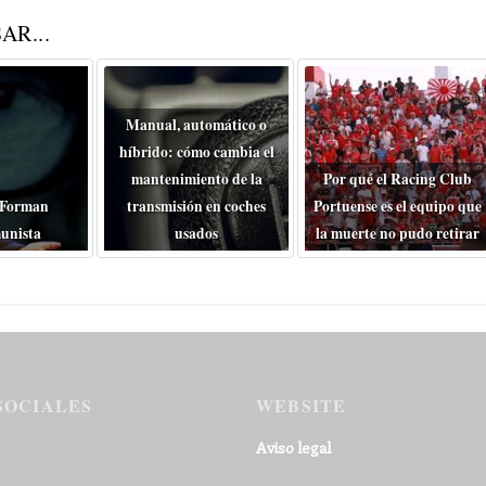
AR...
Manual, automático o
híbrido: cómo cambia el
mantenimiento de la
Por qué el Racing Club
 Forman
transmisión en coches
Portuense es el equipo que
unista
usados
la muerte no pudo retirar
SOCIALES
WEBSITE
Aviso legal