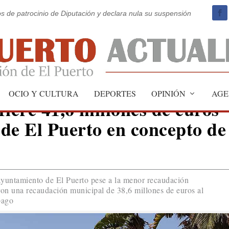
os de patrocinio de Diputación y declara nula su suspensión
OCIO Y CULTURA
DEPORTES
OPINIÓN
AGE
fiere 41,6 millones de euros
de El Puerto en concepto de
Ayuntamiento de El Puerto pese a la menor recaudación
on una recaudación municipal de 38,6 millones de euros al
pago