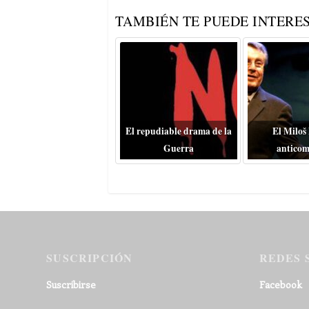
TAMBIÉN TE PUEDE INTERES
El repudiable drama de la
El Miloš
Guerra
anticom
SUSCRIPCIÓN
REDES 
Suscribirse
Facebook