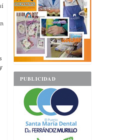
sí
an
s
y
PUBLICIDAD