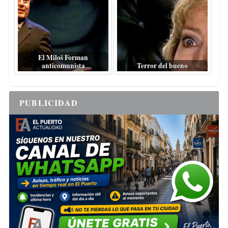
El Miloš Forman
anticomunista
Terror del bueno
PUBLICIDAD