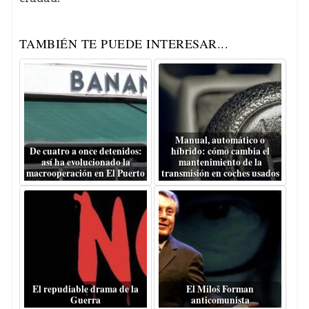
TAMBIÉN TE PUEDE INTERESAR...
Manual, automático o
De cuatro a once detenidos:
híbrido: cómo cambia el
así ha evolucionado la
mantenimiento de la
macrooperación en El Puerto
transmisión en coches usados
El repudiable drama de la
El Miloš Forman
Guerra
anticomunista