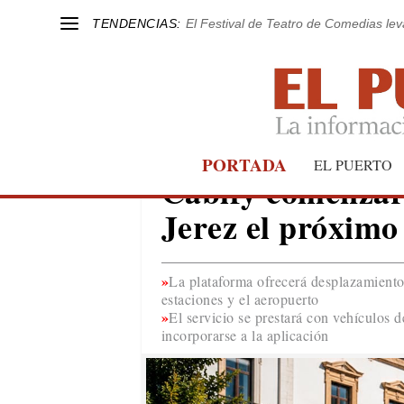
TENDENCIAS:
El Festival de Teatro de Comedias le
PORTADA
MOVILIDAD
EL PUERTO
Cabify comenzará
Jerez el próximo 
La plataforma ofrecerá desplazamient
estaciones y el aeropuerto
El servicio se prestará con vehículos d
incorporarse a la aplicación