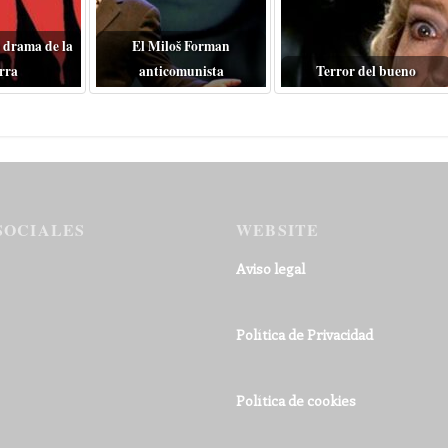
 drama de la
El Miloš Forman
rra
anticomunista
Terror del bueno
SOCIALES
WEBSITE
Aviso legal
Política de Privacidad
Política de cookies