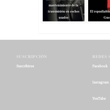
mantenimiento de la
transmisión en coches
El repudiable
usados
Gue
SUSCRIPCIÓN
REDES 
Suscribirse
Facebook
Instagram
YouTube