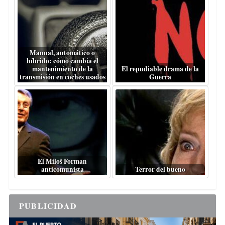
Manual, automático o
híbrido: cómo cambia el
mantenimiento de la
El repudiable drama de la
transmisión en coches usados
Guerra
El Miloš Forman
anticomunista
Terror del bueno
PUBLICIDAD