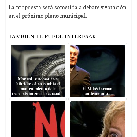
La propuesta será sometida a debate y votación
en el
próximo pleno municipal
.
TAMBIÉN TE PUEDE INTERESAR...
Manual, automático o
híbrido: cómo cambia el
mantenimiento de la
El Miloš Forman
transmisión en coches usados
anticomunista