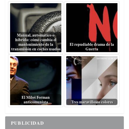
Manual, automático o
híbrido: cómo cambia el
mantenimiento de la
El repudiable drama de la
transmisión en coches usados
Guerra
El Miloš Forman
anticomunista
Tres maravillosos colores
PUBLICIDAD