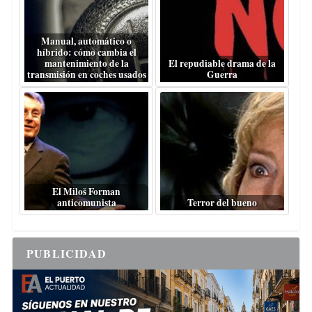
Manual, automático o
híbrido: cómo cambia el
mantenimiento de la
El repudiable drama de la
transmisión en coches usados
Guerra
El Miloš Forman
anticomunista
Terror del bueno
PUBLICIDAD