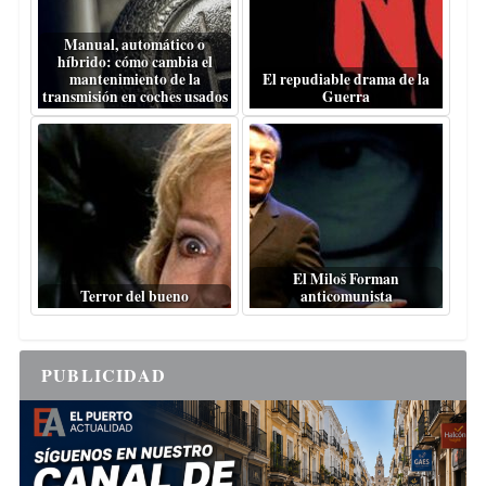
Manual, automático o
híbrido: cómo cambia el
mantenimiento de la
El repudiable drama de la
transmisión en coches usados
Guerra
El Miloš Forman
Terror del bueno
anticomunista
PUBLICIDAD