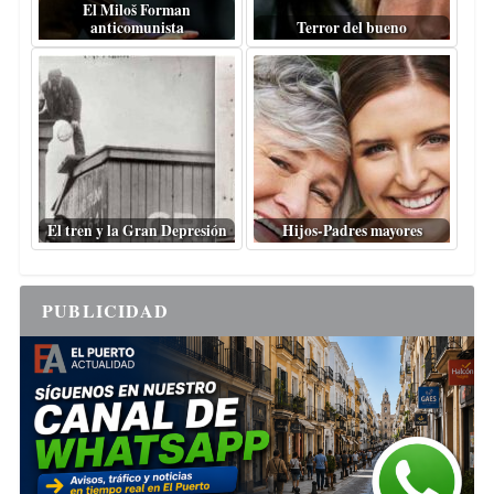
El Miloš Forman
anticomunista
Terror del bueno
El tren y la Gran Depresión
Hijos-Padres mayores
PUBLICIDAD