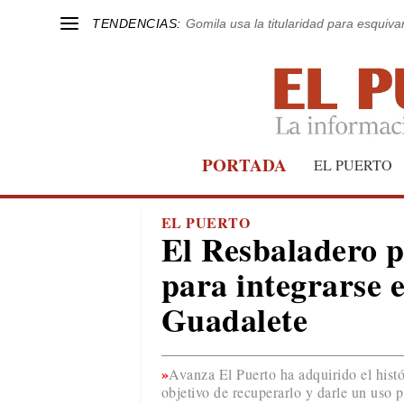
TENDENCIAS:
Gomila usa la titularidad para esquivar
PORTADA
EL PUERTO
EL PUERTO
El Resbaladero p
para integrarse e
Guadalete
Avanza El Puerto ha adquirido el histó
objetivo de recuperarlo y darle un uso 