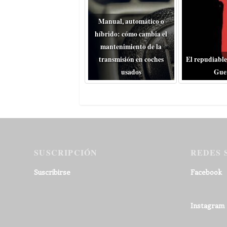
Manual, automático o
híbrido: cómo cambia el
mantenimiento de la
transmisión en coches
El repudiable
usados
Gue
SUSCRIPCIÓN
REDES 
Suscribirse
Facebook
Instagram