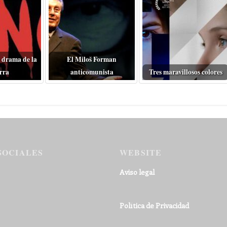
 drama de la
El Miloš Forman
rra
anticomunista
Tres maravillosos colores
SOCIALES
WEBSITE
Aviso legal
Política de Privacidad