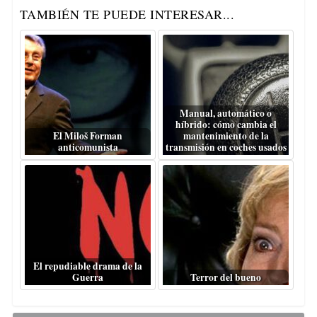
TAMBIÉN TE PUEDE INTERESAR...
Manual, automático o
híbrido: cómo cambia el
El Miloš Forman
mantenimiento de la
anticomunista
transmisión en coches usados
El repudiable drama de la
Guerra
Terror del bueno