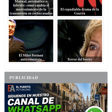
Manual, automático o
híbrido: cómo cambia el
mantenimiento de la
El repudiable drama de la
transmisión en coches usados
Guerra
El Miloš Forman
anticomunista
Terror del bueno
PUBLICIDAD