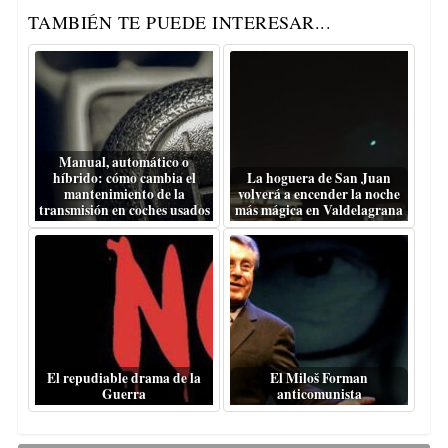
TAMBIÉN TE PUEDE INTERESAR...
Manual, automático o
híbrido: cómo cambia el
La hoguera de San Juan
mantenimiento de la
volverá a encender la noche
transmisión en coches usados
más mágica en Valdelagrana
El repudiable drama de la
El Miloš Forman
Guerra
anticomunista