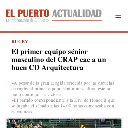
RUGBY
El primer equipo sénior
masculino del CRAP cae a un
buen CD Arquitectura
A pesar de la gran acogida ofrecida por las escuelas
de rugby al primer equipo sénior masculino, este no
pudo conseguir la victoria
El partido correspondiente a la Div. de Honor B que
se jugaba el sábado a las 14,00 horas comenzaba con
esperanzas...