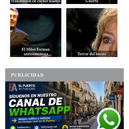
transmisión en coches usados
Guerra
El Miloš Forman
anticomunista
Terror del bueno
PUBLICIDAD