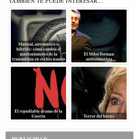
TAMBIÉN TE PUEDE INTERESAR...
Manual, automático o
híbrido: cómo cambia el
mantenimiento de la
El Miloš Forman
transmisión en coches usados
anticomunista
El repudiable drama de la
Guerra
Terror del bueno
PUBLICIDAD