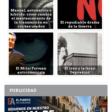
Manual, automático o
híbrido: cómo cambia
el mantenimiento de
la transmisión en
El repudiable drama
coches usados
de la Guerra
El Miloš Forman
El tren y la Gran
anticomunista
Depresión
PUBLICIDAD