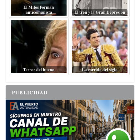
El Miloš Forman
anticomunista
El tren y la Gran Depresión
Terror del bueno
La corrida del siglo
PUBLICIDAD