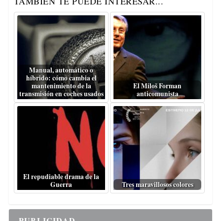
TAMBIÉN TE PUEDE INTERESAR...
Manual, automático o
híbrido: cómo cambia el
mantenimiento de la
El Miloš Forman
transmisión en coches usados
anticomunista
El repudiable drama de la
Guerra
Tres maravillosos colores
PUBLICIDAD