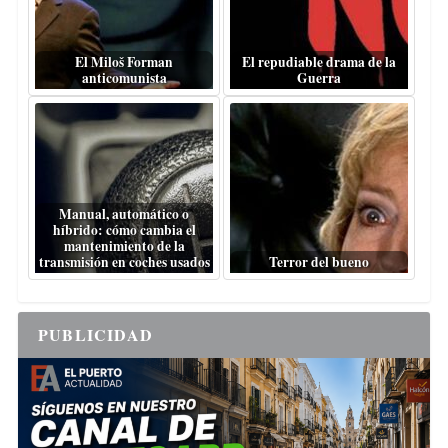
El Miloš Forman
El repudiable drama de la
anticomunista
Guerra
Manual, automático o
híbrido: cómo cambia el
mantenimiento de la
transmisión en coches usados
Terror del bueno
PUBLICIDAD