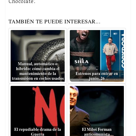
Chocolate’.
TAMBIÉN TE PUEDE INTERESAR...
Manual, automático o
híbrido: cómo cambia el
mantenimiento de la
Estrenos para entrar en
transmisión en coches usados
junio, 26
El repudiable drama de la
El Miloš Forman
Guerra
anticomunista