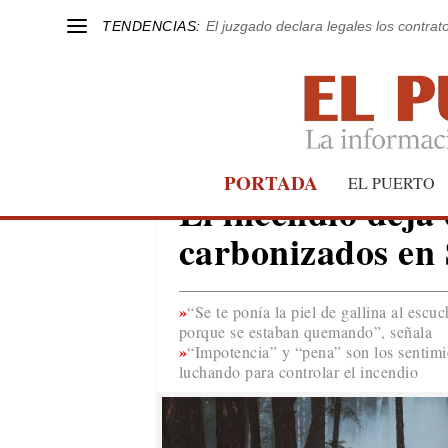
TENDENCIAS:
El juzgado declara legales los contrat
PORTADA
MÁLAGA
EL PUERTO
El incendio deja
carbonizados en
“Se te ponía la piel de gallina al escuc
porque se estaban quemando”, señala
“Impotencia” y “pena” son los sentimie
luchando para controlar el incendio