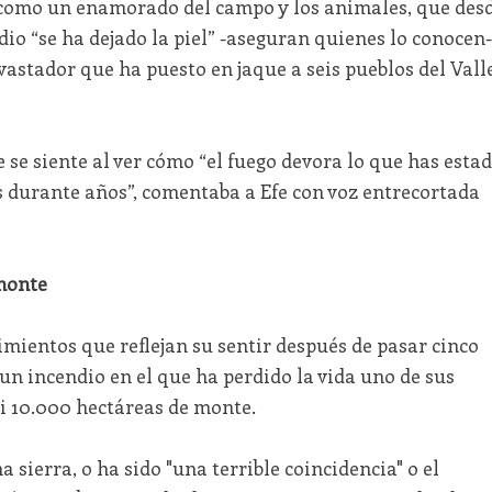
 como un enamorado del campo y los animales, que des
io “se ha dejado la piel” -aseguran quienes lo conocen-
astador que ha puesto en jaque a seis pueblos del Vall
e se siente al ver cómo “el fuego devora lo que has esta
s durante años”, comentaba a Efe con voz entrecortada
 monte
imientos que reflejan su sentir después de pasar cinco
n incendio en el que ha perdido la vida uno de sus
 10.000 hectáreas de monte.
 sierra, o ha sido "una terrible coincidencia" o el