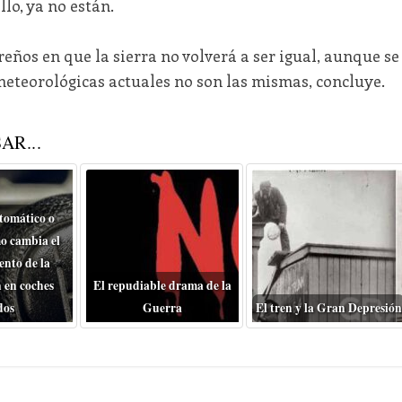
lo, ya no están.
eños en que la sierra no volverá a ser igual, aunque se
meteorológicas actuales no son las mismas, concluye.
AR...
tomático o
o cambia el
nto de la
 en coches
El repudiable drama de la
dos
Guerra
El tren y la Gran Depresión