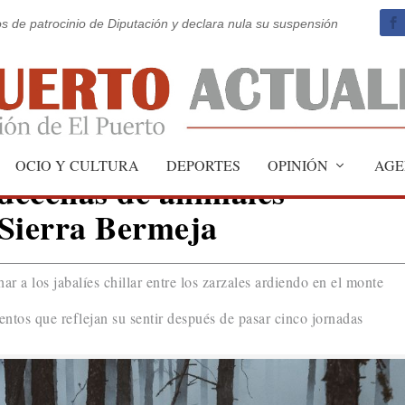
os de patrocinio de Diputación y declara nula su suspensión
OCIO Y CULTURA
DEPORTES
OPINIÓN
AGE
 decenas de animales
 Sierra Bermeja
har a los jabalíes chillar entre los zarzales ardiendo en el monte
ntos que reflejan su sentir después de pasar cinco jornadas