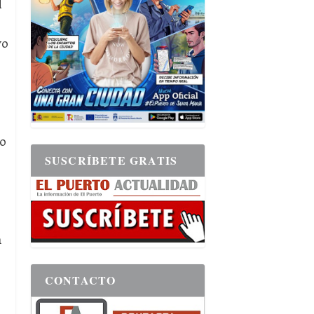
l
vo
ño
SUSCRÍBETE GRATIS
n
CONTACTO