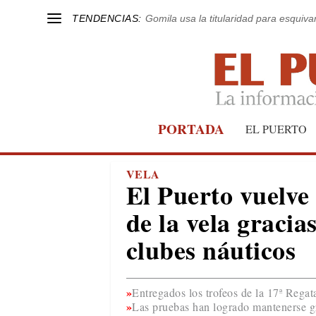
TENDENCIAS:
Gomila usa la titularidad para esquivar
PORTADA
EL PUERTO
VELA
El Puerto vuelve 
de la vela gracia
clubes náuticos
Entregados los trofeos de la 17ª Reg
Las pruebas han logrado mantenerse gr