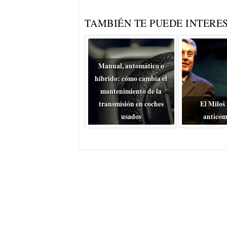
TAMBIÉN TE PUEDE INTERES
Manual, automático o
híbrido: cómo cambia el
mantenimiento de la
transmisión en coches
El Miloš
usados
anticom