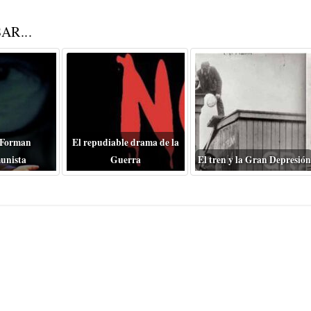
AR...
 Forman
El repudiable drama de la
unista
Guerra
El tren y la Gran Depresión