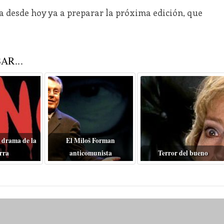
a desde hoy ya a preparar la próxima edición, que
AR...
 drama de la
El Miloš Forman
rra
anticomunista
Terror del bueno