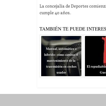
La concejalía de Deportes comienz
cumple 40 años.
TAMBIÉN TE PUEDE INTERES
Manual, automático o
híbrido: cómo cambia el
mantenimiento de la
transmisión en coches
El repudiable
usados
Gue