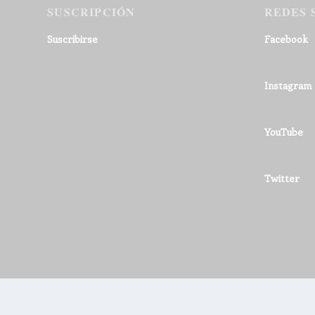
SUSCRIPCIÓN
REDES 
Suscribirse
Facebook
Instagram
YouTube
Twitter
© 2026
|
El Puerto Actualidad
Powered by 8PECADOS