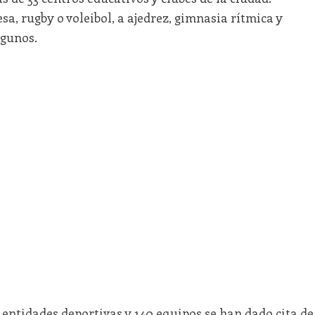
esa, rugby o voleibol, a ajedrez, gimnasia rítmica y
algunos.
 entidades deportivas y 140 equipos se han dado cita de