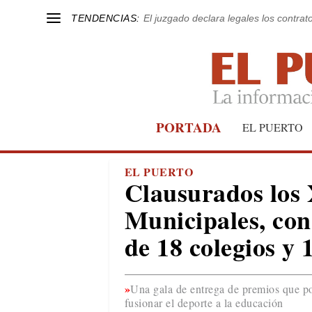
TENDENCIAS:
El juzgado declara legales los contrat
PORTADA
EL PUERTO
EL PUERTO
Clausurados los
Municipales, con
de 18 colegios y 
Una gala de entrega de premios que po
fusionar el deporte a la educación