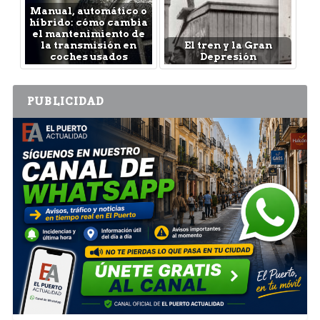
Manual, automático o
híbrido: cómo cambia
el mantenimiento de
la transmisión en
El tren y la Gran
coches usados
Depresión
PUBLICIDAD