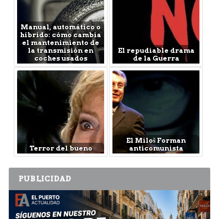
Manual, automático o
híbrido: cómo cambia
el mantenimiento de
la transmisión en
El repudiable drama
coches usados
de la Guerra
El Miloš Forman
Terror del bueno
anticomunista
PUBLICIDAD