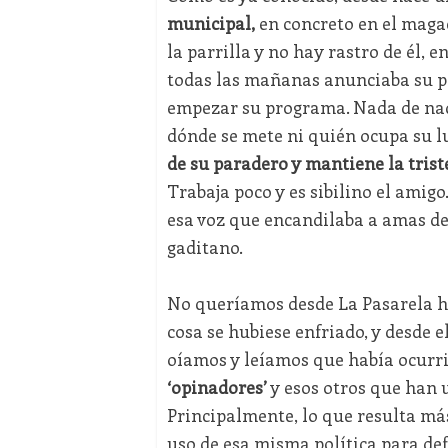
municipal,
en concreto en el magac
la parrilla y no hay rastro de él, e
todas las mañanas anunciaba su pr
empezar su programa. Nada de nada
dónde se mete ni quién ocupa su 
de su paradero y mantiene la trist
Trabaja poco y es sibilino el amigo
esa voz que encandilaba a amas de 
gaditano.
No queríamos desde La Pasarela h
cosa se hubiese enfriado, y desde
oíamos y leíamos que había ocurri
‘opinadores’
y esos otros que han u
Principalmente, lo que resulta má
uso de esa misma política para def