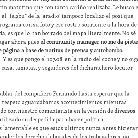
ín matutino que con tanto cariño realizaba. Le busco 
n el “feisbu” de la ‘aradio’ tampoco localizo el post que
ograma con su foto y ese rostro sonriente a la hora de
, es que lo han borrado del mapa literalmente. No sé
lugar ahora pues
el community manager no me da pista
e página a base de notitas de prensa y autobombo.
. Y es que pongo el 107.08 en la radio del coche y no oig
casa, taxistas, y seguidores del dicharachero locutor
ablar del compañero Fernando hasta esperar que la
 el respeto aguardábamos acontecimientos mientras
do con nuestro comentarista en la versión de
diversos
tilizado su despedida para hacer política.
s lamentable es que estos últimos nunca antes hiciera
ender los derechos laborales de los trabajadores, no