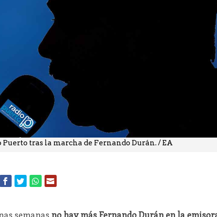
o Puerto tras la marcha de Fernando Durán. / EA
unas semanas
no hay más Fernando Durán en la emisor