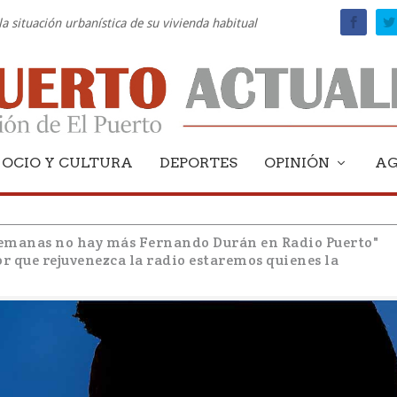
la situación urbanística de su vivienda habitual
OCIO Y CULTURA
DEPORTES
OPINIÓN
A
semanas no hay más Fernando Durán en Radio Puerto"
or que rejuvenezca la radio estaremos quienes la