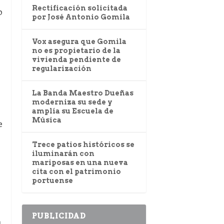
Rectificación solicitada
o
por José Antonio Gomila
Vox asegura que Gomila
no es propietario de la
vivienda pendiente de
regularización
La Banda Maestro Dueñas
moderniza su sede y
amplía su Escuela de
Música
e
Trece patios históricos se
iluminarán con
mariposas en una nueva
cita con el patrimonio
portuense
PUBLICIDAD
n