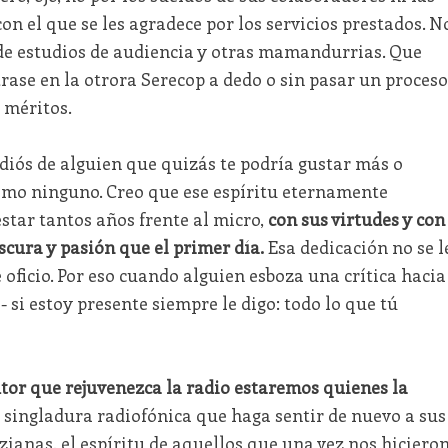
con el que se les agradece por los servicios prestados. N
de estudios de audiencia y otras mamandurrias. Que
rase en la otrora Serecop a dedo o sin pasar un proceso
 méritos.
diós de alguien que quizás te podría gustar más o
omo ninguno. Creo que ese espíritu eternamente
estar tantos años frente al micro,
con sus virtudes y con
scura y pasión que el primer día.
Esa dedicación no se l
oficio. Por eso cuando alguien esboza una crítica hacia
s- si estoy presente siempre le digo: todo lo que tú
utor que rejuvenezca la radio estaremos quienes la
 singladura radiofónica que haga sentir de nuevo a sus
zianas, el espíritu de aquellos que una vez nos hiciero