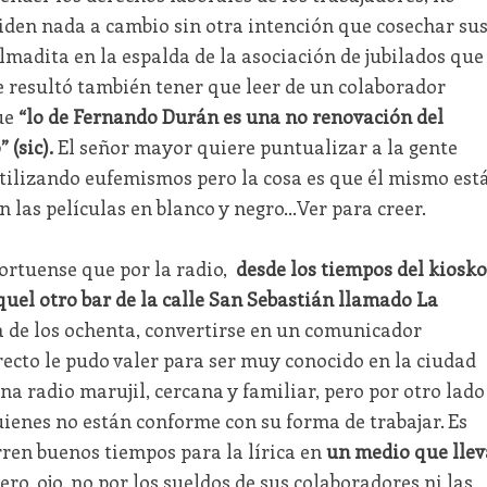
iden nada a cambio sin otra intención que cosechar su
palmadita en la espalda de la asociación de jubilados que
 resultó también tener que leer de un colaborador
ue
“lo de Fernando Durán es una no renovación del
 (sic).
El señor mayor quiere puntualizar a la gente
tilizando eufemismos pero la cosa es que él mismo est
van las películas en blanco y negro…Ver para creer.
ortuense que por la radio,
desde los tiempos del kiosko
uel otro bar de la calle San Sebastián llamado La
a de los ochenta, convertirse en un comunicador
ecto le pudo valer para ser muy conocido en la ciudad
na radio marujil, cercana y familiar, pero por otro lado
ienes no están conforme con su forma de trabajar. Es
ren buenos tiempos para la lírica en
un medio que llev
ero, ojo, no por los sueldos de sus colaboradores ni las