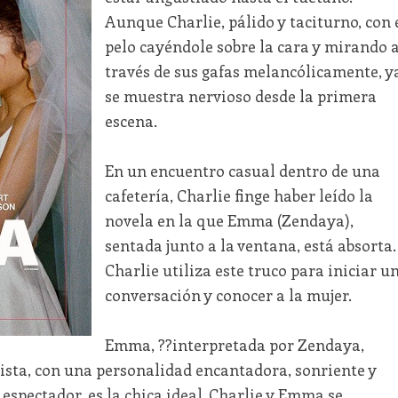
Aunque Charlie, pálido y taciturno, con 
pelo cayéndole sobre la cara y mirando 
través de sus gafas melancólicamente, y
se muestra nervioso desde la primera
escena.
En un encuentro casual dentro de una
cafetería, Charlie finge haber leído la
novela en la que Emma (Zendaya),
sentada junto a la ventana, está absorta.
Charlie utiliza este truco para iniciar u
conversación y conocer a la mujer.
Emma, ??interpretada por Zendaya,
ista, con una personalidad encantadora, sonriente y
 espectador, es la chica ideal. Charlie y Emma se