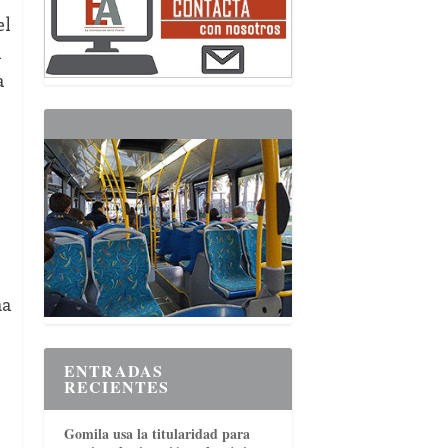
el
a
a
na
ENTRADAS
RECIENTES
Gomila usa la titularidad para