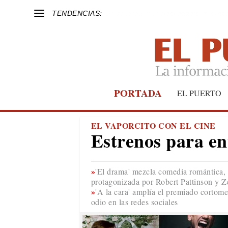
TENDENCIAS:
Un acuerdo municipal adapta la jornada
PORTADA
EL PUERTO
EL VAPORCITO CON EL CINE
Estrenos para en
'El drama' mezcla comedia romántica, th
protagonizada por Robert Pattinson y 
'A la cara' amplía el premiado cortome
odio en las redes sociales