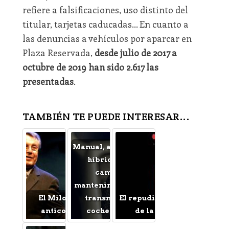
refiere a falsificaciones, uso distinto del
titular, tarjetas caducadas... En cuanto a
las denuncias a vehículos por aparcar en
Plaza Reservada,
desde julio de 2017 a
octubre de 2019 han sido 2.617 las
presentadas
.
TAMBIÉN TE PUEDE INTERESAR...
Manual, automático o
híbrido: cómo
cambia el
mantenimiento de la
El Miloš Forman
transmisión en
El repudiable drama
anticomunista
coches usados
de la Guerra