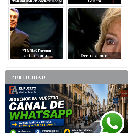
transmisión en coches usados
Guerra
El Miloš Forman
anticomunista
Terror del bueno
PUBLICIDAD