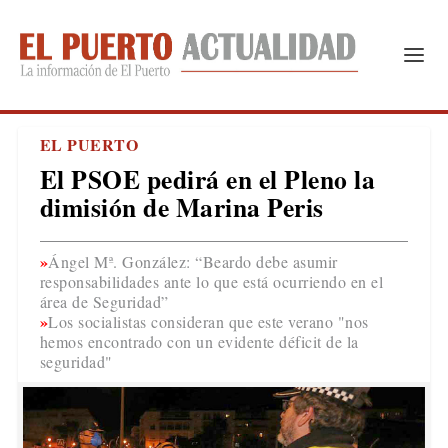
EL PUERTO
El PSOE pedirá en el Pleno la
dimisión de Marina Peris
Ángel Mª. González: “Beardo debe asumir
responsabilidades ante lo que está ocurriendo en el
área de Seguridad”
Los socialistas consideran que este verano "nos
hemos encontrado con un evidente déficit de la
seguridad"