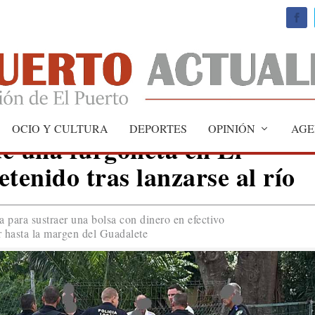
OCIO Y CULTURA
DEPORTES
OPINIÓN
AGE
e una furgoneta en El
tenido tras lanzarse al río
a para sustraer una bolsa con dinero en efectivo
 hasta la margen del Guadalete