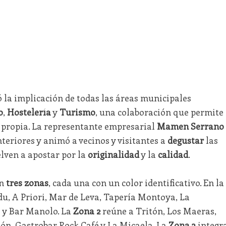
 la implicación de todas las áreas municipales
o
,
Hostelería
y
Turismo
, una colaboración que permite
 propia. La representante empresarial
Mamen Serrano
nteriores y animó a vecinos y visitantes a
degustar
las
elven a apostar por la
originalidad
y la
calidad
.
en
tres zonas
, cada una con un color identificativo. En la
u, A Priori, Mar de Leva, Tapería Montoya, La
 y Bar Manolo. La
Zona 2
reúne a Tritón, Los Maeras,
lón, Gastrobar Rock Café y La Micaela. La
Zona 3
integr