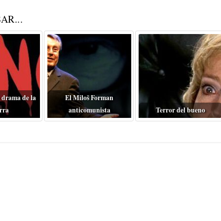
AR...
 drama de la
El Miloš Forman
rra
anticomunista
Terror del bueno