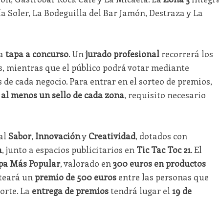
ía Soler, La Bodeguilla del Bar Jamón, Destraza y La
na
tapa a concurso
. Un
jurado profesional
recorrerá los
s, mientras que el público podrá votar mediante
 de cada negocio. Para entrar en el sorteo de premios,
n
al menos un sello de cada zona
, requisito necesario
al
Sabor
,
Innovación
y
Creatividad
, dotados con
a
, junto a espacios publicitarios en
Tic Tac Toc 21
. El
pa Más Popular
, valorado en
300 euros en productos
rteará un
premio de 500 euros
entre las personas que
orte. La
entrega de premios
tendrá lugar el
19 de