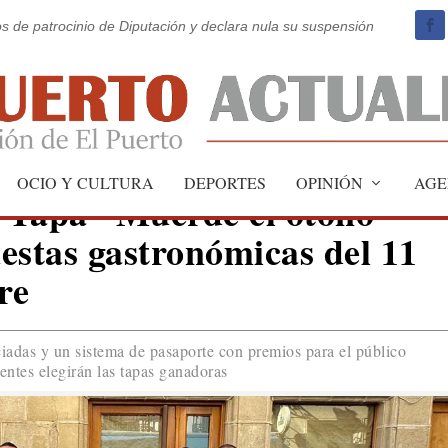
os de patrocinio de Diputación y declara nula su suspensión
OCIO Y CULTURA
DEPORTES
OPINIÓN
AGE
a Tapa “Muerde el otoño”
estas gastronómicas del 11
re
ciadas y un sistema de pasaporte con premios para el público
entes elegirán las tapas ganadoras