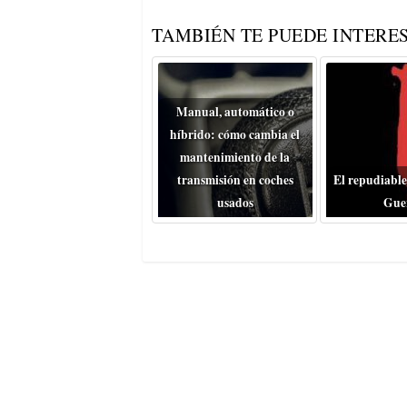
TAMBIÉN TE PUEDE INTERES
Manual, automático o
híbrido: cómo cambia el
mantenimiento de la
transmisión en coches
El repudiable
usados
Gue