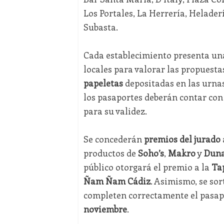
Los Portales, La Herrería, Helader
Subasta.
Cada establecimiento presenta u
locales para valorar las propuesta
papeletas
depositadas en las urnas
los pasaportes deberán contar co
para su validez.
Se concederán
premios del jurado
productos de
Soho’s
,
Makro
y
Dun
público otorgará el premio a la
Ta
Ñam Ñam Cádiz
. Asimismo, se so
completen correctamente el pasap
noviembre
.