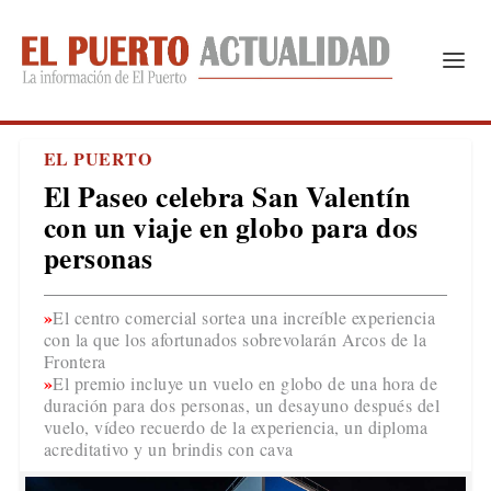
EL PUERTO
El Paseo celebra San Valentín
con un viaje en globo para dos
personas
El centro comercial sortea una increíble experiencia
con la que los afortunados sobrevolarán Arcos de la
Frontera
El premio incluye un vuelo en globo de una hora de
duración para dos personas, un desayuno después del
vuelo, vídeo recuerdo de la experiencia, un diploma
acreditativo y un brindis con cava