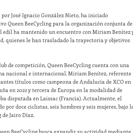
a por José Ignacio González Nieto, ha iniciado
ivo Queen BeeCycling para la organización conjunta de
 El edil ha mantenido un encuentro con Miriam Benítez 
d, quienes le han trasladado la trayectoria y objetivos
lub de competición, Queen BeeCycling cuenta con una
a nacional e internacional. Miriam Benítez, referente
rtantes títulos como campeona de Andalucía de XCO en
aña en 2022 y tercera de Europa en la modalidad de
a disputada en Laissac (Francia). Actualmente, el
 por doce ciclistas, seis hombres y seis mujeres, bajo l
 de Jairo Díaz.
 Queen BeeCycling busca expandir su actividad mediante