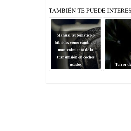
TAMBIÉN TE PUEDE INTERES
Manual, automático o
híbrido: cómo cambia el
mantenimiento de la
transmisión en coches
usados
Terror d