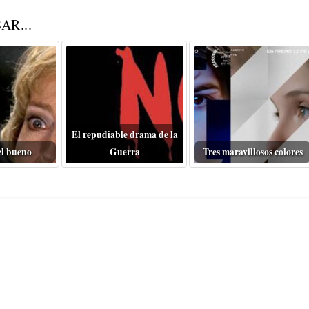
AR...
El repudiable drama de la
el bueno
Guerra
Tres maravillosos colores