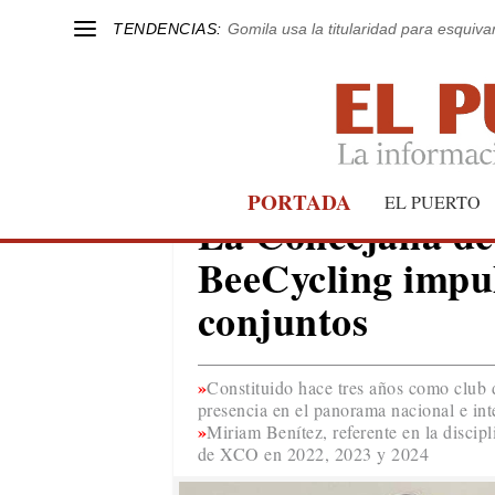
TENDENCIAS:
Gomila usa la titularidad para esquivar
PORTADA
EL PUERTO
EL PUERTO
La Concejalía d
BeeCycling impul
conjuntos
Constituido hace tres años como club
presencia en el panorama nacional e int
Miriam Benítez, referente en la disci
de XCO en 2022, 2023 y 2024